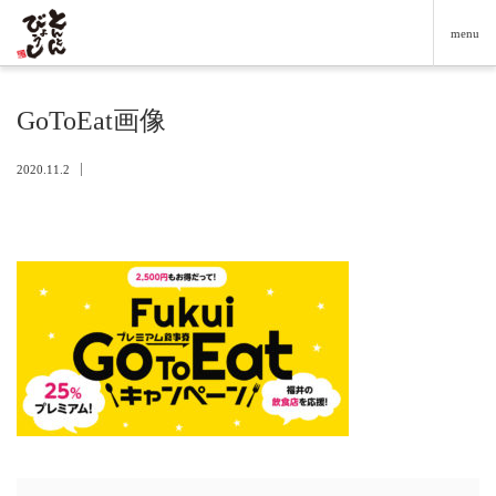
menu
GoToEat画像
2020.11.2